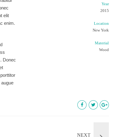
abitur
Year
Donec
2015
 elit
ac enim.
Location
New York
Material
ed
Wood
ass
m. Donec
et
orttitor
da augue
NEXT