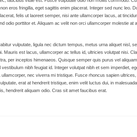
c, faucibus vitae est. Fusce vulputate odio non mollis commodo. Cur
 non eros fringilla, eget sagittis enim placerat. Integer sed nunc leo. 
 placerat, felis ut laoreet semper, nisi ante ullamcorper lacus, at tincidunt
nd odio porttitor et. Aliquam ac velit non orci ullamcorper molestie at 
bitur vulputate, ligula nec dictum tempus, metus urna aliquet nisl, s
. Mauris est lacus, ullamcorper ac tellus id, ultricies volutpat nisi. Cl
nostra, per inceptos himenaeos. Quisque semper quis purus vel aliqua
id vestibulum nibh feugiat id. Integer volutpat nibh et sem imperdiet, eg
llamcorper, nec viverra mi tristique. Fusce rhoncus sapien ultrices, p
ulputate, erat at hendrerit tristique, enim velit luctus dui, in malesua
is, hendrerit aliquam odio. Cras sit amet faucibus erat.