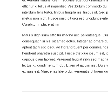
et. Aenean mauris lorem, sodales eget condimentum ne
efficitur id tellus at imperdiet. Vestibulum commodo dui
interdum felis tortor, finibus fringilla nisi finibus id. Sed
metus non nibh. Fusce suscipit orci est, tincidunt eleife
Curabitur in placerat mi.
Mauris dignissim efficitur magna nec pellentesque. Cura
consequat nisi nisl sit amet lectus. Integer ac ornare dui
aptent taciti sociosqu ad litora torquent per conubia 
hendrerit pharetra suscipit. Fusce tristique ipsum elit, 
dapibus diam laoreet. Praesent feugiat nibh sed magna u
lectus id, condimentum dui. Etiam at iaculis nisl. Duis v
ex quis elit. Maecenas libero dui, venenatis ut lorem qu