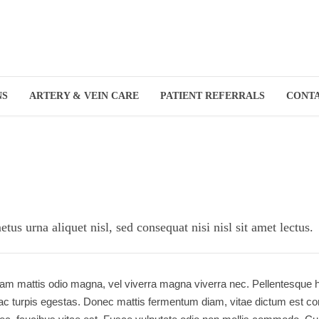
NS
ARTERY & VEIN CARE
PATIENT REFERRALS
CONT
us urna aliquet nisl, sed consequat nisi nisl sit amet lectus.
ullam mattis odio magna, vel viverra magna viverra nec. Pellentesque h
ac turpis egestas. Donec mattis fermentum diam, vitae dictum est con